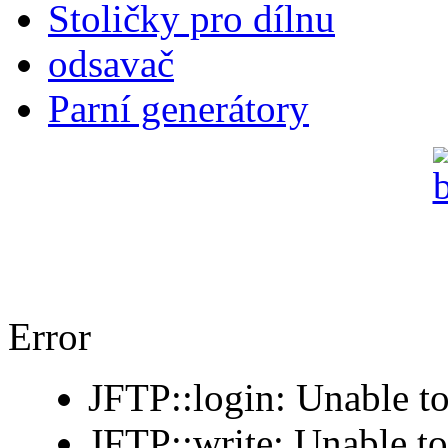
Stoličky pro dílnu
odsavač
Parní generátory
Error
JFTP::login: Unable to
JFTP::write: Unable t