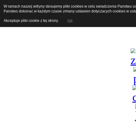
W ramach naszej witryny stosujemy pliki cookies w celu swiadczenia Panstwu 
Panstwo dokonac w kazdym czasie zmiany ustawien dotyczacych cookies w usta
Akceptuje pliki cookie z tej strony.
OK