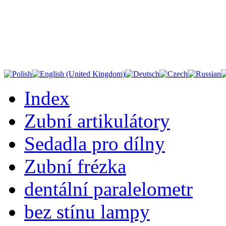
Index
Zubní artikulátory
Sedadla pro dílny
Zubní frézka
dentální paralelometr
bez stínu lampy