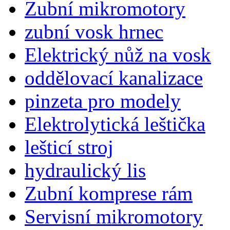
Zubní mikromotory
zubní vosk hrnec
Elektrický nůž na vosk
oddělovací kanalizace
pinzeta pro modely
Elektrolytická leštička
lešticí stroj
hydraulický lis
Zubní komprese rám
Servisní mikromotory