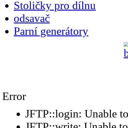
Stoličky pro dílnu
odsavač
Parní generátory
Error
JFTP::login: Unable to
JFTP::write: Unable t